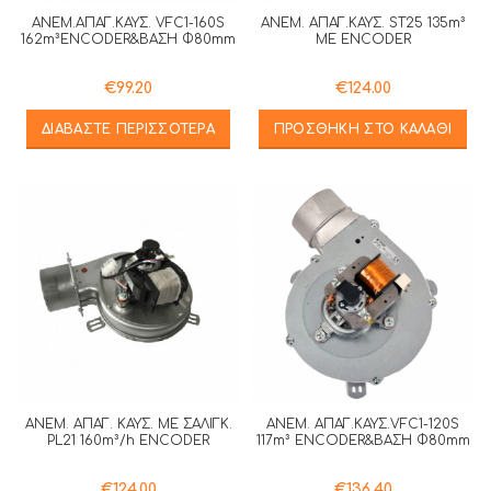
ΑΝΕΜ.ΑΠΑΓ.ΚΑΥΣ. VFC1-160S
ΑΝΕΜ. ΑΠΑΓ.ΚΑΥΣ. ST25 135m³
162m³ENCODER&ΒΑΣΗ Φ80mm
ME ENCODER
€
99.20
€
124.00
ΔΙΑΒΆΣΤΕ ΠΕΡΙΣΣΌΤΕΡΑ
ΠΡΟΣΘΉΚΗ ΣΤΟ ΚΑΛΆΘΙ
ΑΝΕΜ. ΑΠΑΓ. ΚΑΥΣ. ΜΕ ΣΑΛΙΓΚ.
ΑΝΕΜ. ΑΠΑΓ.ΚΑΥΣ.VFC1-120S
PL21 160m³/h ENCODER
117m³ ENCODER&ΒΑΣΗ Φ80mm
€
124.00
€
136.40