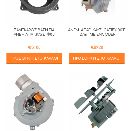
ΣΑΛΙΓΚΑΡΟΣ ΒΑΣΗ ΓΙΑ
ΑΝΕΜ. ΑΠΑΓ. ΚΑΥΣ. CAF15Y-001F
ΑΝΕΜ.ΑΠΑΓ.ΚΑΥΣ. Φ80
127m³ ME ENCODER
€
31.00
€
89.28
ΠΡΟΣΘΉΚΗ ΣΤΟ ΚΑΛΆΘΙ
ΠΡΟΣΘΉΚΗ ΣΤΟ ΚΑΛΆΘΙ