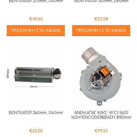
ΒΕΝΤΙΛΑΤΕΡ 270mm, D60mm
ΒΕΝΤΙΛΑΤΕΡ 300mm, D60mm
€
49.60
€
52.08
ΠΡΟΣΘΉΚΗ ΣΤΟ ΚΑΛΆΘΙ
ΠΡΟΣΘΉΚΗ ΣΤΟ ΚΑΛΆΘΙ
ΒΕΝΤΙΛΑΤΕΡ 360mm, D60mm
ΑΝΕΜ.ΑΠΑΓ.ΚΑΥΣ. VFC1-160S
162m³ENCODER&ΒΑΣΗ Φ80mm
€
62.00
€
99.20