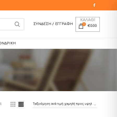
ΚΑΛΑΘΙ
ΣΎΝΔΕΣΗ / ΕΓΓΡΑΦΉ
0
€
0.00
ΟΝΔΡΙΚΉ
4